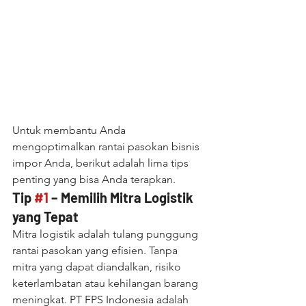
Untuk membantu Anda 
mengoptimalkan rantai pasokan bisnis 
impor Anda, berikut adalah lima tips 
penting yang bisa Anda terapkan.
Tip 
#1
 – Memilih Mitra Logistik 
yang Tepat
Mitra logistik adalah tulang punggung 
rantai pasokan yang efisien. Tanpa 
mitra yang dapat diandalkan, risiko 
keterlambatan atau kehilangan barang 
meningkat. PT FPS Indonesia adalah 