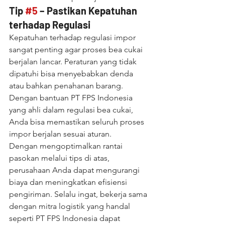
Tip 
#5
 – Pastikan Kepatuhan 
terhadap Regulasi
Kepatuhan terhadap regulasi impor 
sangat penting agar proses bea cukai 
berjalan lancar. Peraturan yang tidak 
dipatuhi bisa menyebabkan denda 
atau bahkan penahanan barang. 
Dengan bantuan PT FPS Indonesia 
yang ahli dalam regulasi bea cukai, 
Anda bisa memastikan seluruh proses 
impor berjalan sesuai aturan.
Dengan mengoptimalkan rantai 
pasokan melalui tips di atas, 
perusahaan Anda dapat mengurangi 
biaya dan meningkatkan efisiensi 
pengiriman. Selalu ingat, bekerja sama 
dengan mitra logistik yang handal 
seperti PT FPS Indonesia dapat 