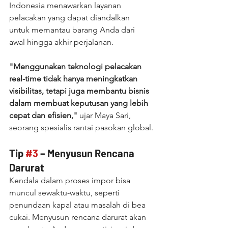
Indonesia menawarkan layanan 
pelacakan yang dapat diandalkan 
untuk memantau barang Anda dari 
awal hingga akhir perjalanan.
"Menggunakan teknologi pelacakan 
real-time tidak hanya meningkatkan 
visibilitas, tetapi juga membantu bisnis 
dalam membuat keputusan yang lebih 
cepat dan efisien,"
 ujar Maya Sari, 
seorang spesialis rantai pasokan global.
Tip 
#3
 – Menyusun Rencana 
Darurat
Kendala dalam proses impor bisa 
muncul sewaktu-waktu, seperti 
penundaan kapal atau masalah di bea 
cukai. Menyusun rencana darurat akan 