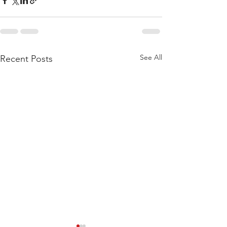
See All
Recent Posts