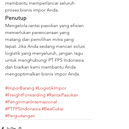
membantu memperlancar seluruh 
proses bisnis impor Anda.
Penutup
Mengelola rantai pasokan yang efisien 
memerlukan perencanaan yang 
matang dan pemilihan mitra yang 
tepat. Jika Anda sedang mencari solusi 
logistik yang menyeluruh, jangan ragu 
untuk menghubungi PT FPS Indonesia 
dan biarkan kami membantu Anda 
mengoptimalkan bisnis impor Anda.
#ImporBarang
#LogistikImpor
#FreightForwarding
#RantaiPasokan
#PengirimanInternasional
#PTFPSIndonesia
#BeaCukai
#Pergudangan