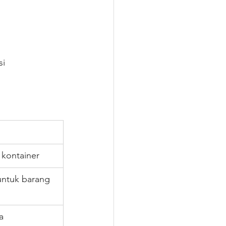
si
 kontainer
untuk barang 
a