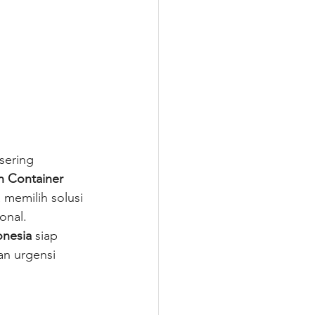
sering 
n Container 
memilih solusi 
onal.
onesia
 siap 
n urgensi 