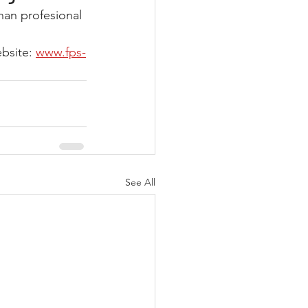
nan profesional 
bsite: 
www.fps-
See All