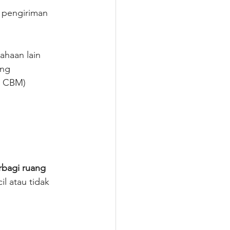
 pengiriman 
ahaan lain
ang
5 CBM)
rbagi ruang 
l atau tidak 