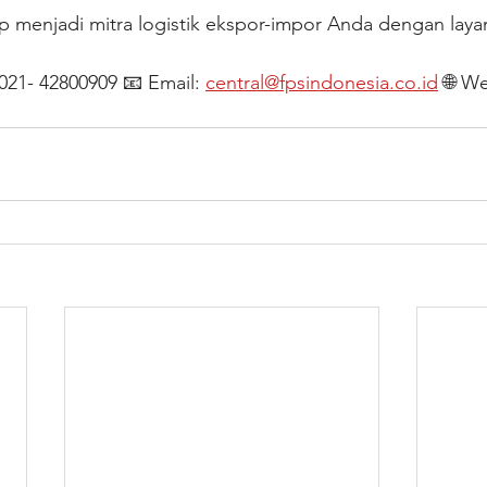
p menjadi mitra logistik ekspor-impor Anda dengan laya
021- 42800909 📧 Email: 
central@fpsindonesia.co.id
 🌐 We