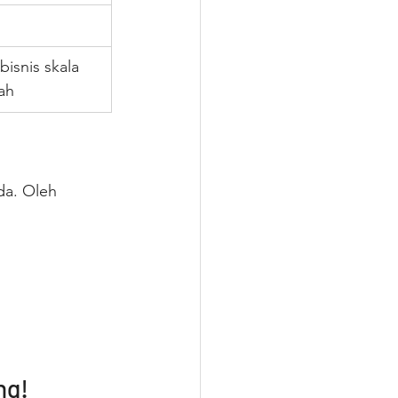
bisnis skala 
ah
da. Oleh 
ng!