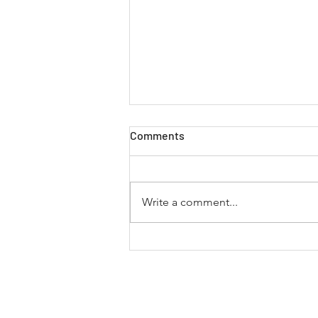
Comments
Write a comment...
Metode Pengiriman Barang
Paling Efisien dan Anti Ribet
untuk Forwarding di Tahun
2026