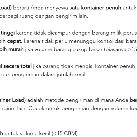
Load)
 berarti Anda menyewa 
satu kontainer penuh
 untuk
berbagi ruang dengan pengirim lain.
tinggi
 karena tidak dicampur dengan barang milik perus
bih cepat
, karena tidak perlu menunggu konsolidasi bar
ebih murah
 jika volume barang cukup besar (biasanya >1
:
i secara total
 jika barang tidak mengisi kontainer penuh
untuk pengiriman dalam jumlah kecil
ainer Load)
 adalah metode pengiriman di mana Anda 
be
ngirim lain. Cocok untuk pengiriman dengan volume keci
ah
 untuk volume kecil (<15 CBM)