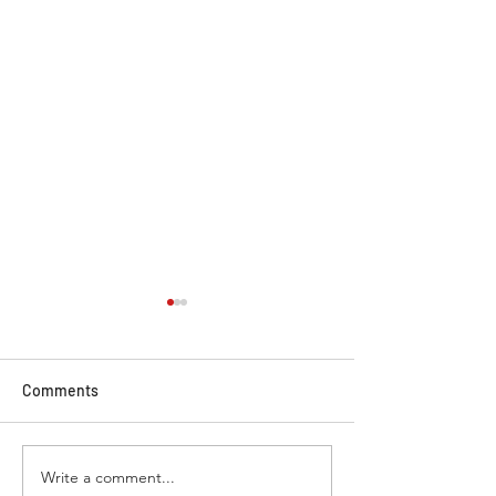
Comments
Write a comment...
Solusi Freight Forwarding
Tahun 2026: M